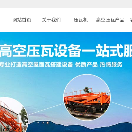
网站首页
关于我们
压瓦机
高空压瓦产品
公司简介
31 米车载
钢结构反吊顶设
企业文化
25 米履带倾斜平台
反吊顶升降平台
860型角驰压瓦机
高空压瓦机
760型角驰压瓦机
高空制瓦机
470型彩钢压瓦机
履带吊
820型彩钢压瓦机
蜘蛛吊
履带蜘蛛吊