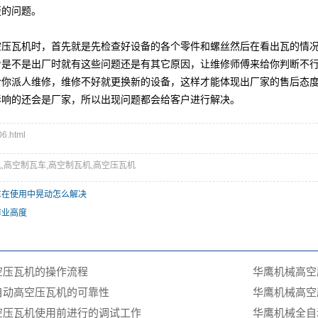
歪的问题。
空压瓦机时，首先就是先检查好设备的各个零件和螺丝然后在看出瓦的情
看是不是出厂时就有这些问题还是有其它原因，让维修师傅来给你判断不
给你派人维修，维修不好就更换新的设备，这样才能体现出厂家的售后态
影响的还会是厂家，所以出现问题都会给客户进行解决。
.html
,高空制瓦车,高空制瓦机,高空压瓦机
车在使用中晃动怎么解决
作业高度
空压瓦机的操作流程
华鹰机械高空
自动高空压瓦机的可靠性
华鹰机械‌高
空压瓦机使用前进行的调试工作
华鹰机械‌全