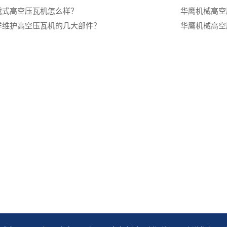
载式高空压瓦机怎么样？
华鹰机械高空
样维护高空压瓦机的几大部件？
华鹰机械高空