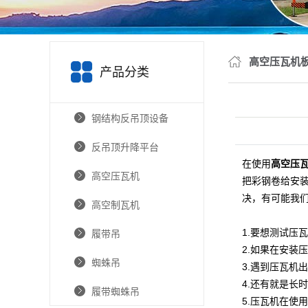
高空压瓦机
产品分类
钢结构反吊顶设备
反吊顶升降平台
在使用
高空压
高空压瓦机
把彩钢卷给安
决，有可能我
高空制瓦机
1.要想测试压
履带吊
2.如果在安装
蜘蛛吊
3.遇到压瓦机
4.还有就是长
履带蜘蛛吊
5.压瓦机在