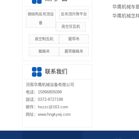
华鹰机械‌车
钢结构反吊顶设
反吊顶升降平台
华鹰机械怎
备
高空压瓦机
高空制瓦机
履带吊
蜘蛛吊
履带蜘蛛吊
联系我们
河南华鹰机械设备有限公司
电话：15896805098
固话：0372-8727198
邮件：hxzzc@163.com
网址：www.hngkywj.com