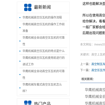
这样也能解决
最新新闻
所以在使用高
华鹰机械高空压瓦机的操作流程
给你解决，看
华鹰机械高空压瓦机的操作工作前
一般厂家都会
准备
后期出现问题
华鹰机械‌全自动高空压瓦机的可靠
性
本文网址：/news/206
华鹰机械‌高空压瓦机的特点是什么
关键词：高空上瓦机
华鹰机械‌高空压瓦机使用前进行的
上一篇：
高空制瓦
调试工作
下一篇：
高空压瓦
华鹰机械‌全自动高空压瓦机的可靠
性
相关新闻：
华鹰机械‌车载式高空压瓦机怎么
华鹰机械高
样？
华鹰机械‌全
华鹰机械‌高
热门产品