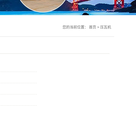
您的当前位置：
首页
>
压瓦机