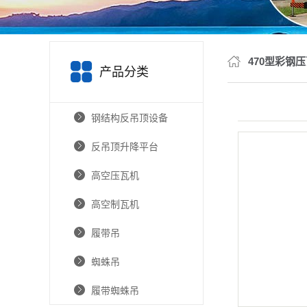
470型彩钢
产品分类
钢结构反吊顶设备
反吊顶升降平台
高空压瓦机
高空制瓦机
履带吊
蜘蛛吊
履带蜘蛛吊