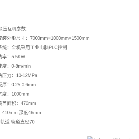
钢压瓦机参数：
形尺寸：7000mm×1000mm×1500mm
统：全机采用工业电脑PLC控制
：5.5KW
0-8m/min
力：10-12MPa
0.25-0.6mm
：1000mm
面积：470mm
10mm 深度46mm
轨道 轨道直径70