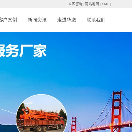
立即咨询
|
网站地图
|
XML
|
客户案例
新闻资讯
走进华鹰
联系我们
备