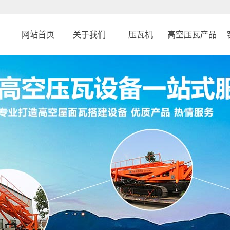
网站首页
关于我们
压瓦机
高空压瓦产品
公司简介
31 米车载
钢结构反吊顶设
企业文化
25 米履带倾斜平台
反吊顶升降平台
860型角驰压瓦机
高空压瓦机
760型角驰压瓦机
高空制瓦机
470型彩钢压瓦机
履带吊
820型彩钢压瓦机
蜘蛛吊
履带蜘蛛吊