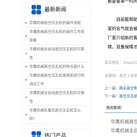
都是要第一时
最新新闻
目前能帮助客
华鹰机械高空压瓦机的操作流程
家的名气就会
华鹰机械高空压瓦机的操作工作前
厂家介绍新的
准备
障，双重保障
华鹰机械‌全自动高空压瓦机的可靠
性
本文网址：/news/221
华鹰机械‌高空压瓦机的特点是什么
华鹰机械‌高空压瓦机使用前进行的
关键词：高空上瓦机
调试工作
上一篇：
购买高空
华鹰机械‌全自动高空压瓦机的可靠
下一篇：
高空压瓦
性
相关新闻：
华鹰机械‌车载式高空压瓦机怎么
样？
华鹰机械高
华鹰机械‌全
热门产品