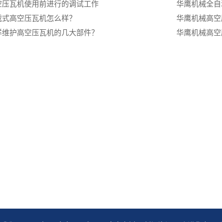
空压瓦机使用前进行的调试工作
华鹰机械‌全
载式高空压瓦机怎么样？
华鹰机械高空
样维护高空压瓦机的几大部件？
华鹰机械高空