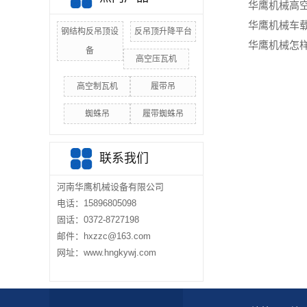
华鹰机械‌高
华鹰机械‌车
钢结构反吊顶设
反吊顶升降平台
华鹰机械怎
备
高空压瓦机
高空制瓦机
履带吊
蜘蛛吊
履带蜘蛛吊
联系我们
河南华鹰机械设备有限公司
电话：15896805098
固话：0372-8727198
邮件：hxzzc@163.com
网址：www.hngkywj.com