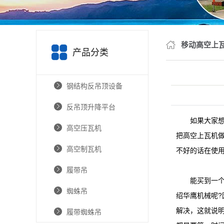
移动高空上
产品分类
钢结构反吊顶设备
反吊顶升降平台
如果大家想
高空压瓦机
把高空上瓦机
高空制瓦机
不好的话在使
履带吊
能买到一个好
蜘蛛吊
绍华鹰机械呢
解决，这就说
履带蜘蛛吊