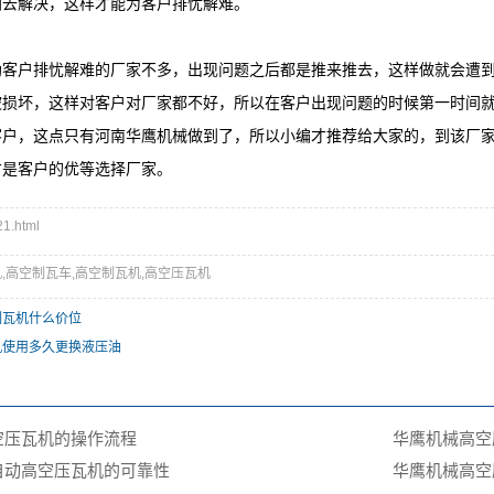
间去解决，这样才能为客户排忧解难。
户排忧解难的厂家不多，出现问题之后都是推来推去，这样做就会遭到
被损坏，这样对客户对厂家都不好，所以在客户出现问题的时候第一时间
客户，这点只有河南华鹰机械做到了，所以小编才推荐给大家的，到该厂
才是客户的优等选择厂家。
.html
,高空制瓦车,高空制瓦机,高空压瓦机
制瓦机什么价位
机使用多久更换液压油
空压瓦机的操作流程
华鹰机械高空
自动高空压瓦机的可靠性
华鹰机械‌高