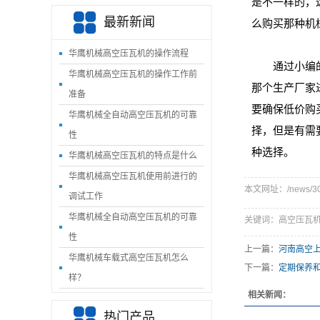
是不一样的，
最新新闻
么购买那种机
华鹰机械高空压瓦机的操作流程
通过小编的介
华鹰机械高空压瓦机的操作工作前
那个生产厂家
准备
要确保低价购
华鹰机械‌全自动高空压瓦机的可靠
择，但是有需
性
种选择。
华鹰机械‌高空压瓦机的特点是什么
华鹰机械‌高空压瓦机使用前进行的
本文网址：/news/309
调试工作
华鹰机械‌全自动高空压瓦机的可靠
关键词：高空压瓦机
性
上一篇：
河南高空
华鹰机械‌车载式高空压瓦机怎么
下一篇：
定期保养
样？
相关新闻：
热门产品