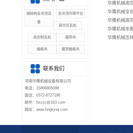
华鹰机械高
华鹰机械‌全
钢结构反吊顶设
反吊顶升降平台
华鹰机械‌高
备
高空压瓦机
华鹰机械‌车
华鹰机械怎
高空制瓦机
履带吊
蜘蛛吊
履带蜘蛛吊
联系我们
河南华鹰机械设备有限公司
电话：15896805098
固话：0372-8727198
邮件：hxzzc@163.com
网址：www.hngkywj.com