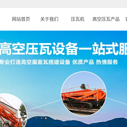
网站首页
关于我们
压瓦机
高空压瓦产品
公司简介
31 米车载
钢结构反吊顶设
企业文化
25 米履带倾斜平台
反吊顶升降平台
860型角驰压瓦机
高空压瓦机
760型角驰压瓦机
高空制瓦机
470型彩钢压瓦机
履带吊
820型彩钢压瓦机
蜘蛛吊
履带蜘蛛吊