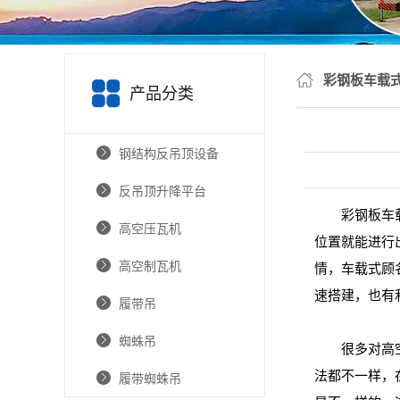
彩钢板车载
产品分类
钢结构反吊顶设备
反吊顶升降平台
彩钢板车
高空压瓦机
位置就能进行
高空制瓦机
情，车载式顾
速搭建，也有
履带吊
蜘蛛吊
很多对高空压
法都不一样，
履带蜘蛛吊