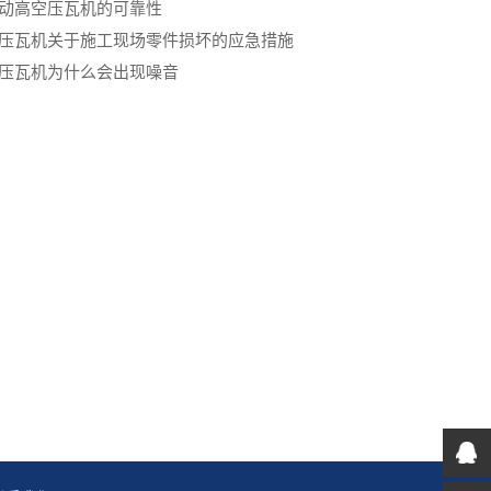
自动高空压瓦机的可靠性
压瓦机关于施工现场零件损坏的应急措施
压瓦机为什么会出现噪音