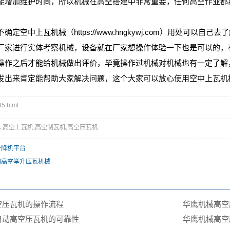
能增加维护时间，所以机械在高空搭建中非常重要，任何高空作业都
空中上瓦机械（https://www.hngkywj.com）用处可以
厂家进行实体考察机械，设备就在厂家想操作体验一下也是可以的，
操作之后才能给机械做出评价，毕竟操作过机械对机械也有一定了解
发出来肯定能帮助大家解决问题，这个大家可以放心使用空中上瓦机
.html
,高空上瓦机,高空制瓦机,高空压瓦机
升降机平台
构高空举升压瓦机械
空压瓦机的操作流程
华鹰机械高空
自动高空压瓦机的可靠性
华鹰机械‌高