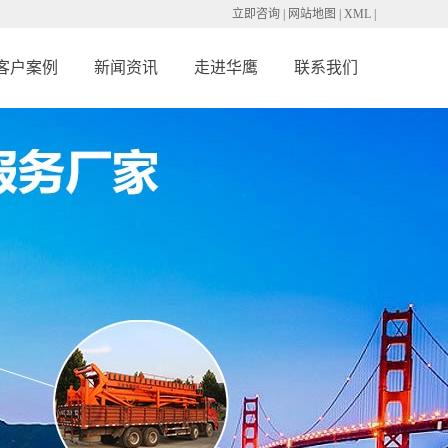
立即咨询
|
网站地图
|
XML
|
客户案例
新闻资讯
走进华鹰
联系我们
备