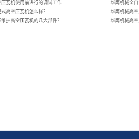
空压瓦机使用前进行的调试工作
华鹰机械‌全
载式高空压瓦机怎么样？
华鹰机械高空
样维护高空压瓦机的几大部件？
华鹰机械高空