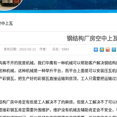
空中上瓦
​钢结构厂房空中上
发布日期：
2022-02-11
作者：
点击：
5983
不开的就是机械，我们华鹰有一种机械可以帮助客户解决钢结构
这种机械，这种机械是一种举升平台，而平台上面是可以安装压瓦机
产彩钢瓦，把生产好的彩钢瓦直接运输到房顶，工人只需要把运输过
厂房中肯定有些是工人解决不了的麻烦，但是人工解决不了可以使
搭接彩钢瓦肯定需要外围维护，维护没有机械去辅助肯定会不安全，