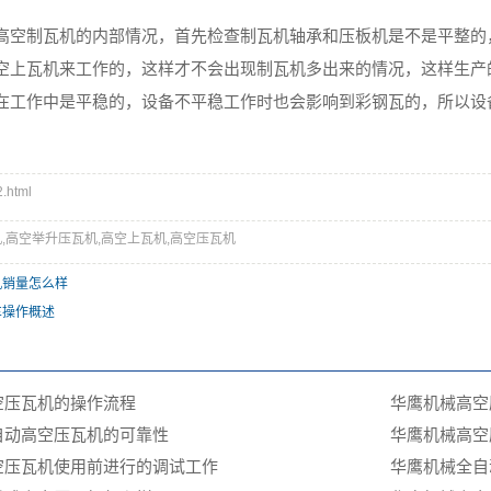
制瓦机的内部情况，首先检查制瓦机轴承和压板机是不是平整的，
空上瓦机来工作的，这样才不会出现制瓦机多出来的情况，这样生产
在工作中是平稳的，设备不平稳工作时也会影响到彩钢瓦的，所以设
html
,高空举升压瓦机,高空上瓦机,高空压瓦机
机销量怎么样
车操作概述
空压瓦机的操作流程
华鹰机械高空
自动高空压瓦机的可靠性
华鹰机械‌高
空压瓦机使用前进行的调试工作
华鹰机械‌全