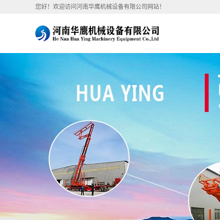
您好！欢迎访问河南华鹰机械设备有限公司网站！