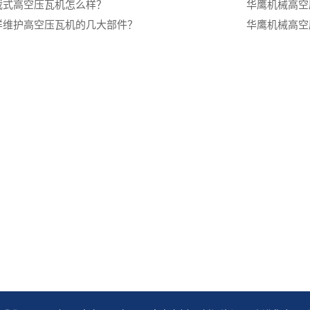
载式高空压瓦机怎么样？
华鹰机械高空
样维护高空压瓦机的几大部件？
华鹰机械高空