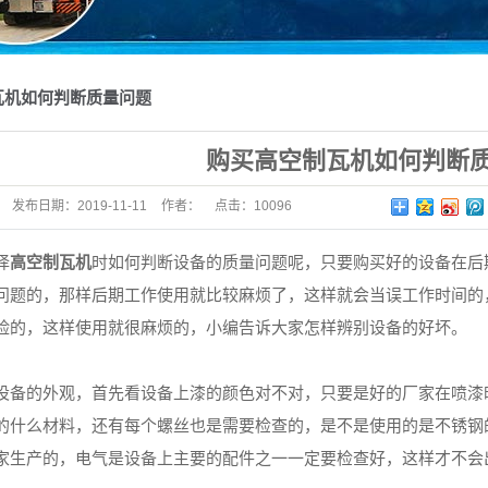
瓦机如何判断质量问题
​购买高空制瓦机如何判断
发布日期：
2019-11-11
作者：
点击：
10096
择
高空制瓦机
时如何判断设备的质量问题呢，只要购买好的设备在后
问题的，那样后期工作使用就比较麻烦了，这样就会当误工作时间的
险的，这样使用就很麻烦的，小编告诉大家怎样辨别设备的好坏。
的外观，首先看设备上漆的颜色对不对，只要是好的厂家在喷漆时
的什么材料，还有每个螺丝也是需要检查的，是不是使用的是不锈钢
家生产的，电气是设备上主要的配件之一一定要检查好，这样才不会