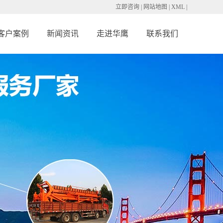
立即咨询
|
网站地图
|
XML
|
客户案例
新闻资讯
走进华鹰
联系我们
备